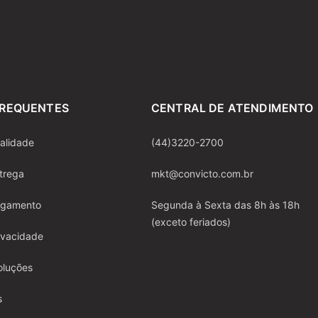
FREQUENTES
CENTRAL DE ATENDIMENTO
ualidade
(44)3220-2700
ntrega
mkt@convicto.com.br
pagamento
Segunda à Sexta das 8h às 18h
(exceto feriados)
rivacidade
oluções
s