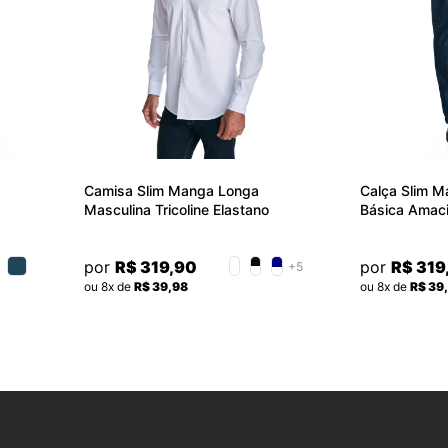
Camisa Slim Manga Longa
Calça Slim M
Masculina Tricoline Elastano
Básica Amaci
Básica Convicto
por
R$ 319,90
por
R$ 319
+5
ou 8x de
R$ 39,98
ou 8x de
R$ 39