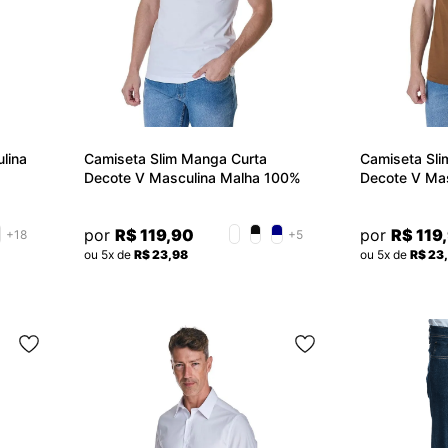
lina
Camiseta Slim Manga Curta
Camiseta Sli
Decote V Masculina Malha 100%
Decote V Mas
Algodão Básica Convicto
100%Algodão
por
R$ 119,90
por
R$ 119
+18
+5
ou 5x de
R$ 23,98
ou 5x de
R$ 23