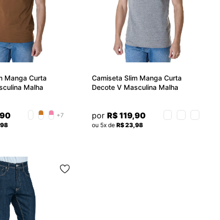
m Manga Curta
Camiseta Slim Manga Curta
culina Malha
Decote V Masculina Malha
 Básica Convicto
100%Algodão Básica Convicto
,90
por
R$ 119,90
+7
,98
ou 5x de
R$ 23,98