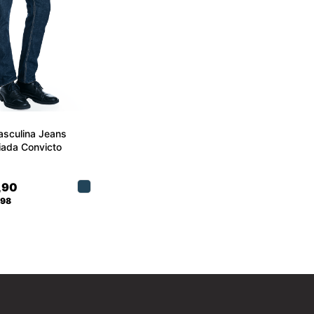
asculina Jeans
ada Convicto
,90
,98