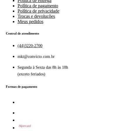
Política de entrega
Política de pagamento
Política de privacidade
Trocas e devoluções
Meus pedidos
Central de atendimento
(44)3220-2700
mkt@convicto.com.br
Segunda à Sexta das 8h às 18h
(exceto feriados)
Formas de pagamento