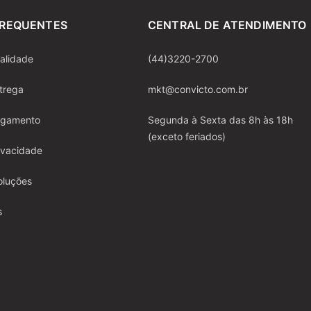
FREQUENTES
CENTRAL DE ATENDIMENTO
ualidade
(44)3220-2700
ntrega
mkt@convicto.com.br
pagamento
Segunda à Sexta das 8h às 18h
(exceto feriados)
rivacidade
oluções
s